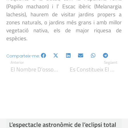
(Papilio machaon) i l’ Escac ibèric (Melanargia
lachesis), haurem de visitar jardins propers a
zones naturals, o jardins més grans i amb millor
vegetació nativa, els de major riquesa de
espècies.
Comparteix-me:
Anterior
Següent
El Nombre D’ossos Als Pirineus Arriba Als 43
Es Constitueix El Parc Rural Del Montserrat
L’espectacle astronòmic de l’eclipsi total