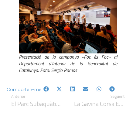
Presentació de la campanya «Foc és Foc» al
Departament d’Interior de la Generalitat de
Catalunya. Foto: Sergio Ramos
Comparteix-me:
Anterior
Següent
El Parc Subaquàtic Del Port De Tarragona Impulsa L’alfabetització Oceànica A La Ciutadania
La Gavina Corsa En Perill D’extinció A Catalunya