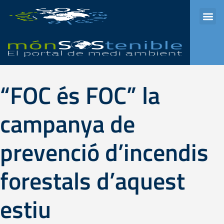
Aula Universitaria
Programes de ràdio
Element del menú
“FOC és FOC” la
campanya de
prevenció d’incendis
forestals d’aquest
estiu