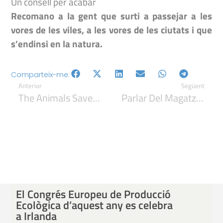
Un consell per acabar
Recomano a la gent que surti a passejar a les
vores de les viles, a les vores de les ciutats i que
s’endinsi en la natura.
Comparteix-me:
Anterior
Següent
The Animals Save The Planet 1
Parlar Del Magatzem No Reobre El Debat Nuclear, Sinó Que Mostra Una De Les Conseqüències De L’opció Nuclear Que Es Va Prendre Fa 30-35 Anys.
El Congrés Europeu de Producció
Ecològica d’aquest any es celebra
a Irlanda