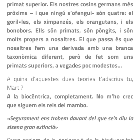
primat superior. Els nostres cosins germans més
pròxims – i que ningú s’ofengui- són quatre: el
goril•les, els ximpanzés, els orangutans, i els
bonobors. Ells són primats, són pòngits, i són
molts propers a nosaltres. El que passa és que
nosaltres fem una derivada amb una branca
taxonòmica diferent, però de fet som uns
primats superiors, a vegades poc modestos…
A quina d’aquestes dues teories t’adscrius tu,
Marti?
A la biocèntrica, completament. No m’ho crec
que siguem els reis del mambo.
«Segurament ens trobem davant del que se’n diu la
sisena gran extinció»
Quan parlem de la declaració de la biodiversitat