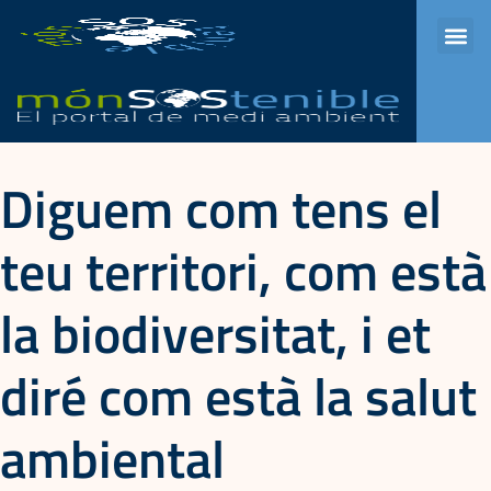
Aula Universitaria
Programes de ràdio
Element del menú
Diguem com tens el
teu territori, com està
la biodiversitat, i et
diré com està la salut
ambiental