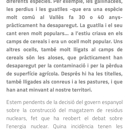
diferents espècies. Per exemple, les gallinacees,
les perdius i les guatlles -que era una espècie
molt comú al Vallès fa 30 o 40 anys-
pràcticament ha desaparegut. La guatlla i el seu
cant eren molt populars… a l’estiu criava en els
camps de cereals i era un ocell molt popular. Uns
altres ocells, també molt lligats al camps de
cereals són les aloses, que pràcticament han
desaparegut per la contaminació i per la pèrdua
de superfície agrícola. Després hi ha les titelles,
també lligades als conreus i a les pastures, i que
han anat minvant al nostre territori.
Estem pendents de la decisió del govern espanyol
sobre la construcció del magatzem de residus
nuclears, fet que ha reobert el debat sobre
l’energia nuclear. Quina incidència tenen les