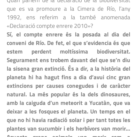
que es va promoure a la Cimera de Río, l’any
1992, ens referim a la també anomenada
«Declaració compte enrere 2010»?
Sí, el compte enrere és la posada al dia del
conveni de Río. De fet, el que s’evidencia és que
estem perdent moltíssima biodiversitat.
Segurament ens trobem davant del que se’n diu
la sisena gran extinció. És a dir, a la història del
planeta hi ha hagut fins a dia d’avui cinc gran
extincions per causes conegudes i de caràcter
natural. La més popular és la dels dinosaures,
amb la caiguda d’un meteorit a Yucatàn, que va
deixar a les fosques el planeta. Un temps en el
que no hi havia radiació solar i per tant totes les
plantes van sucumbir i els herbívors van morir…
Aquests grans animals van morir com a